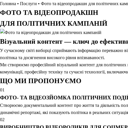
Головна
•
Послуги
•
Фото та відеопродакшн для політичних кам
ФОТО ТА ВІДЕОПРОДАКШН
ДЛЯ ПОЛІТИЧНИХ КАМПАНІЙ
Візуальний контент — ключ до ефективно
У сучасному світі виборці сприймають інформацію переважно віз
політика та досягнення високого рівня впізнаваності.
Ми створюємо професійний візуальний контент для політичних к
комунікації, професійну техніку та сучасні технології, включаюч
ЩО МИ ПРОПОНУЄМО
01
ФОТО- ТА ВІДЕОЗЙОМКА ПОЛІТИЧНИХ ПОДІЙ
Створюємо документальний контент про життя та діяльність полі
динамічні репортажі, які показують політика в реальних ситуація
02
ВИРОБНИЦТВО ВІДЕОРОЛИКІВ ДЛЯ СОЦМЕР