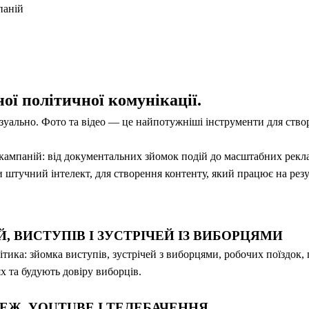
паній
ї політичної комунікації.
уально. Фото та відео — це найпотужніші інструменти для створ
ампаній: від документальних зйомок подій до масштабних рекла
и штучний інтелект, для створення контенту, який працює на резу
, ВИСТУПІВ І ЗУСТРІЧЕЙ ІЗ ВИБОРЦЯМИ
тика: зйомка виступів, зустрічей з виборцями, робочих поїздок,
х та будують довіру виборців.
ЕЖ, YOUTUBE І ТЕЛЕБАЧЕННЯ